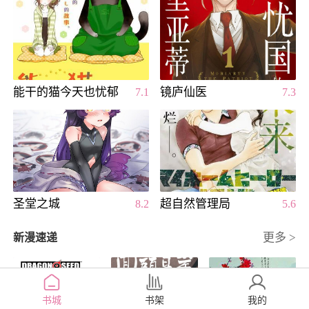
能干的猫今天也忧郁
镜庐仙医
7.1
7.3
圣堂之城
超自然管理局
8.2
5.6
更多 >
新漫速递
书城
书架
我的