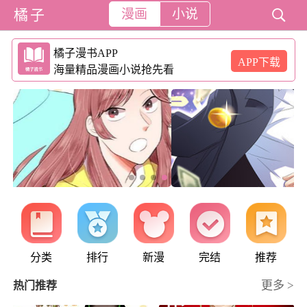
橘子
漫画
小说

橘子漫书APP
APP下载
海量精品漫画小说抢先看
分类
排行
新漫
完结
推荐
更多 >
热门推荐