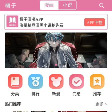
橘子
漫画
小说

橘子漫书APP
APP下载
海量精品漫画小说抢先看
分类
排行
新漫
完结
推荐
更多 >
热门推荐