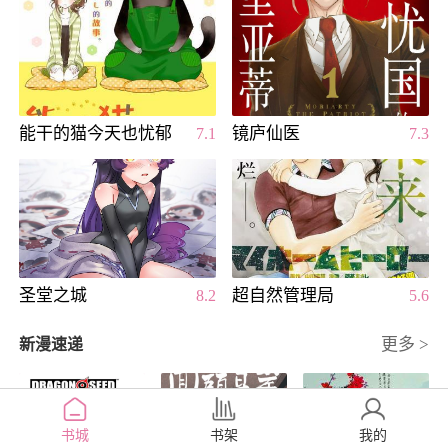
能干的猫今天也忧郁
镜庐仙医
7.1
7.3
圣堂之城
超自然管理局
8.2
5.6
更多 >
新漫速递
书城
书架
我的