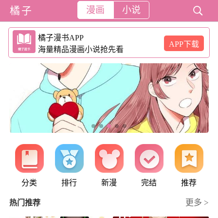
橘子
漫画
小说

橘子漫书APP
APP下载
海量精品漫画小说抢先看
分类
排行
新漫
完结
推荐
更多 >
热门推荐