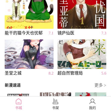
能干的猫今天也忧郁
镜庐仙医
7.1
7.3
圣堂之城
超自然管理局
8.2
5.6
更多 >
新漫速递
书城
书架
我的