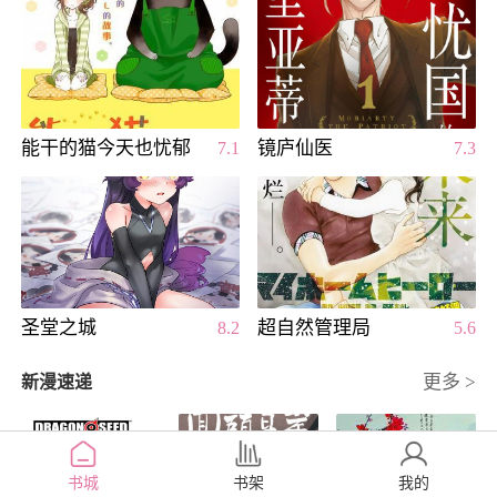
能干的猫今天也忧郁
镜庐仙医
7.1
7.3
圣堂之城
超自然管理局
8.2
5.6
更多 >
新漫速递
书城
书架
我的