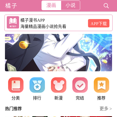
橘子
漫画
小说

橘子漫书APP
APP下载
海量精品漫画小说抢先看
分类
排行
新漫
完结
推荐
更多 >
热门推荐